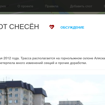
ория
О проекте
Правила
Добавить спот
ПОТ СНЕСЁН
ОБСУЖДЕНИЕ
я 2012 года. Трасса располагается на горнолыжном склоне Аляска
ретерпела много изменений секций и прочие доработки.