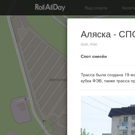
Вид спорта
Катег
Аляска - С
dual, misc
Спот снесён
Трасса была создана 19 ма
кубка ФЭВ, также трасса п