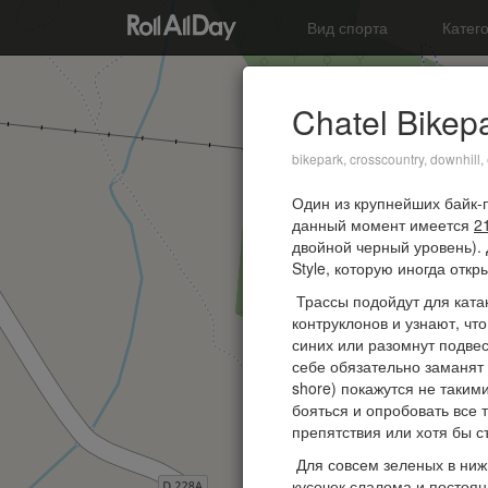
Вид спорта
Катег
Chatel Bikep
bikepark, crosscountry, downhill,
Один из крупнейших байк-п
данный момент имеется
2
двойной черный уровень). 
Style, которую иногда отк
Трассы подойдут для ката
контруклонов и узнают, чт
синих или разомнут подве
себе обязательно заманят т
shore) покажутся не такими
бояться и опробовать все т
препятствия или хотя бы с
Для совсем зеленых в нижн
кусочек слалома и постоя