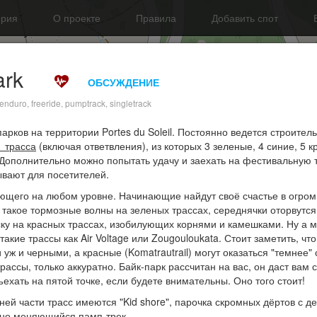
ория
О проекте
Правила
Добавить спот
ark
ОБСУЖДЕНИЕ
 enduro, freeride, pumptrack, singletrack
арков на территории Portes du Soleil. Постоянно ведется строитель
1 трасса
(включая ответвления), из которых 3 зеленые, 4 синие, 5 к
Дополнительно можно попытать удачу и заехать на фестивальную т
рывают для посетителей.
ющего на любом уровне. Начинающие найдут своё счастье в огром
о такое тормозные волны на зеленых трассах, середнячки оторвутся
ску на красных трассах, изобилующих корнями и камешками. Ну а 
акие трассы как Air Voltage или Zougouloukata. Стоит заметить, чт
 уж и черными, а красные (Komatrautrail) могут оказаться "темнее"
рассы, только аккуратно. Байк-парк рассчитан на вас, он даст вам
ъехать на пятой точке, если будете внимательны. Оно того стоит!
ей части трасс имеются "Kid shore", парочка скромных дёртов с 
нно меняющийся памп-трек.