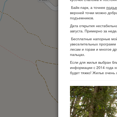
Байк-парк, а точнее
подъе
верхней точки можно добра
подъемников.
Дата открытия нестабильна
августа. Примерно за неде
Бесплатные напорные мойк
увеселительных программ 
лесам и горам и многое др
пальцах.
Если для жилья выбран бли
информации с 2014 года хо
будет тяжко! Жилье очень 