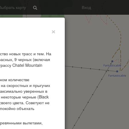
Выбрать карту
Вход
Search
×
ство новых трасс и тем. На
расных, 9 черных (включая
рассу Chatel Mountain
ном количестве
 на скоростных и прыгучих
максимально уверенных в
о некоторые черные (Black
 своего цвета. Советуют не
 спокойно объехать
деревянными вылетами,