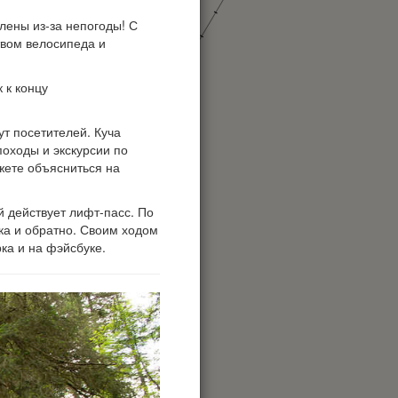
влены из-за непогоды! С
твом велосипеда и
 к концу
.
т посетителей. Куча
оходы и экскурсии по
ожете объясниться на
й действует лифт-пасс. По
ка и обратно. Своим ходом
рка и на фэйсбуке.