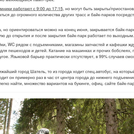
мники работают с 9:00 до 17:15
, но могут быть закрыты/приостано
ться до огромного количества других трасс и байк-парков посредс
, но ориентироваться можно на конец июня, закрывается байк-парк
лю до открытия и после закрытия байк-парк работает по выходным
и, WC рядом с подъемниками, магазины запчастей и кафешки жду
для пешеходов и детей. Катание на машинках и прочих бобслеях, п
угое. Языковой барьер практически отсутствует, в 99% случаев см
жайший город Шатель, то из города ходит спец.автобус, на которы
дит он примерно раз в час от центра города до нижнего подъемни
легко найти, множество вариантов на букинге, офиц. сайте байк-па