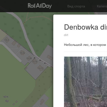
Вид спорта
Катег
Denbowka dir
dirt
Небольшой лес, в котором 