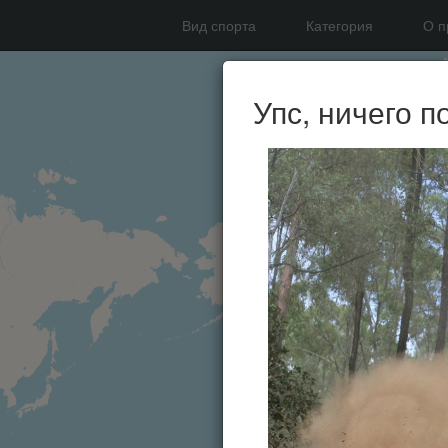
Вид спорта
Категория
О п
Упс, ничего п