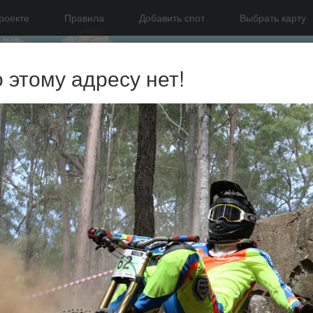
роекте
Правила
Добавить спот
Выбрать карту
о этому адресу нет!