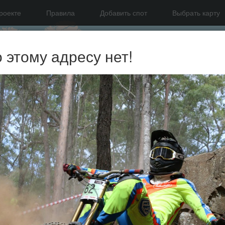
роекте
Правила
Добавить спот
Выбрать карту
о этому адресу нет!