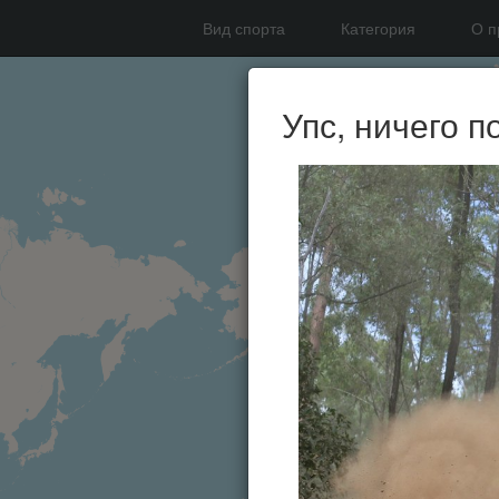
Вид спорта
Категория
О п
Упс, ничего п