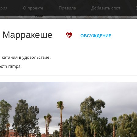
ория
О проекте
Правила
Добавить спот
в Марракеше
ОБСУЖДЕНИЕ
 катания в удовольствие.
mooth ramps.