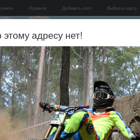
роекте
Правила
Добавить спот
Выбрать карту
о этому адресу нет!