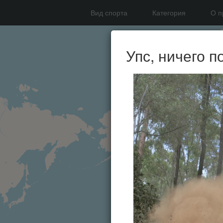
Вид спорта
Категория
О п
Упс, ничего п