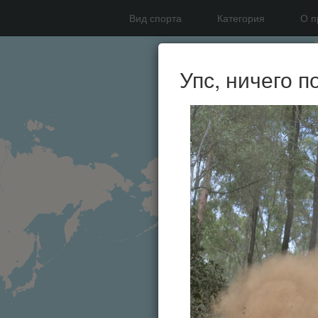
Вид спорта
Категория
О п
Упс, ничего п