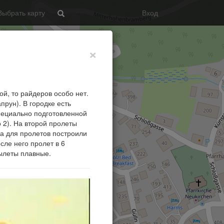
Выбрать карту
Вход
Search
×
ой, то райдеров особо нет.
прун). В городке есть
специально подготовленной
о 2). На второй пролеты
, а для пролетов построили
сле него пролет в 6
Вылеты плавные.