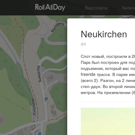
Вид спорта
Катег
Neukirchen
dirt
Спот новый, построили в 2
Парк был построен для под
подъемник, который вас по
freeride трассе. В парке и
(всего 2). Разгон, на 2 ли
степ-даун. Во второй лини
метров. На приземлении (