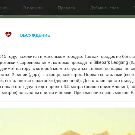
ория
О проекте
Правила
Добавить спот
ОБСУЖДЕНИЕ
015 году, находится в маленьком городке. Так как городок не больш
готовки к соревнованиям, которые проходят в Bikepark Leogang (Ка
днимет на гору, с которой можно спуститься, прямо до парка, по 
меется 2 линии (дерт) + в конце памп-трек. Первая со столами (всег
нии, выполняется с разгонки (деревянной). Для столов просто съезд
и после степ-дауна идет пролет 3.5 метра (резкое приземление), по
6 метров) насыпаны опилки и щепки. Приземление очень мягкое. 