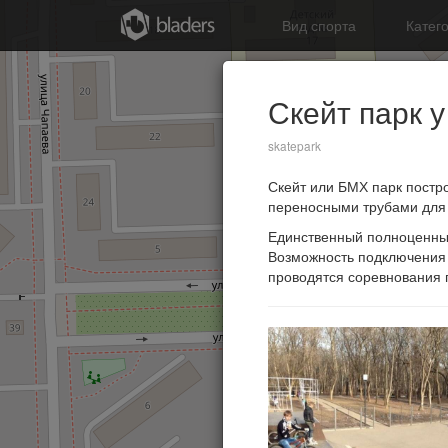
Вид спорта
Катег
Скейт парк 
skatepark
Скейт или БМХ парк постр
переносными трубами для 
Единственный полноценный 
Возможность подключения к
проводятся соревнования 