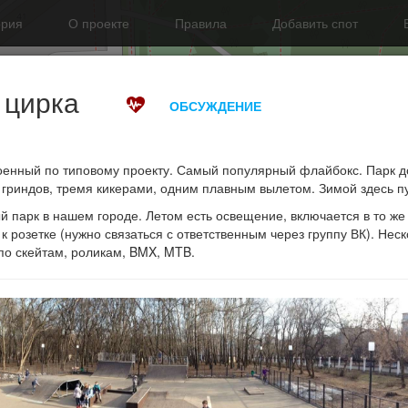
ория
О проекте
Правила
Добавить спот
у цирка
ОБСУЖДЕНИЕ
оенный по типовому проекту. Самый популярный флайбокс. Парк 
гриндов, тремя кикерами, одним плавным вылетом. Зимой здесь пу
парк в нашем городе. Летом есть освещение, включается в то же 
 розетке (нужно связаться с ответственным через группу ВК). Неск
по скейтам, роликам, BMX, MTB.