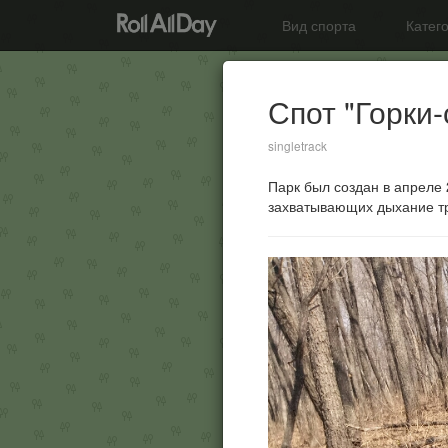
Вид спорта
Катег
Спот "Горки-
singletrack
Парк был создан в апреле 
захватывающих дыхание тр