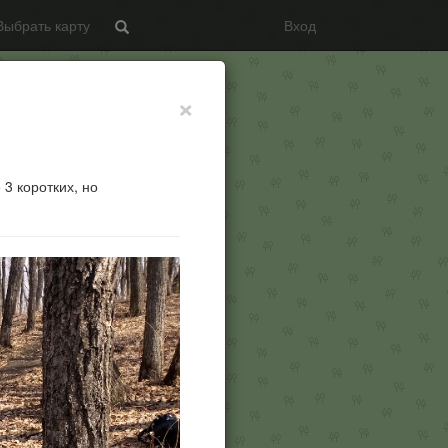
Выбрать карту
Вход
Search
×
3 коротких, но