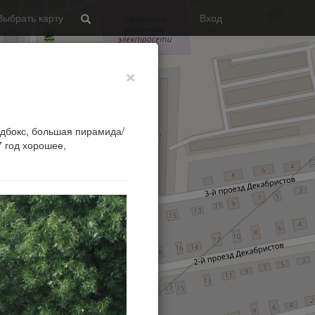
Выбрать карту
Вход
Search
×
ндбокс, большая пирамида/
7 год хорошее,