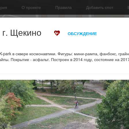
ория
О проекте
Правила
Добавить спот
 г. Щекино
ОБСУЖДЕНИЕ
K-park в сквере космонавтики. Фигуры: мини-рампа, фанбокс, грай
пайпы. Покрытие - асфальт. Построен в 2014 году, состояние на 201