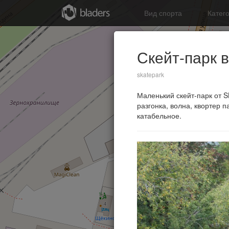
Вид спорта
Катег
Скейт-парк в
skatepark
Маленький скейт-парк от S
разгонка, волна, квортер 
катабельное.