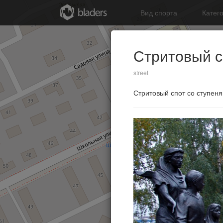
Вид спорта
Катег
Стритовый сп
street
Стритовый спот со ступеня