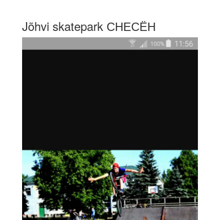
Jõhvi skatepark СНЕСЁН