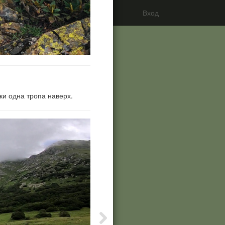
Вход
Search
тки одна тропа наверх.