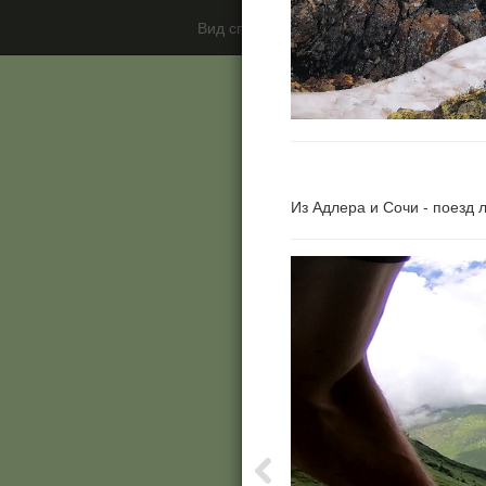
Вид спорта
Категория
О п
Из Адлера и Сочи - поезд л