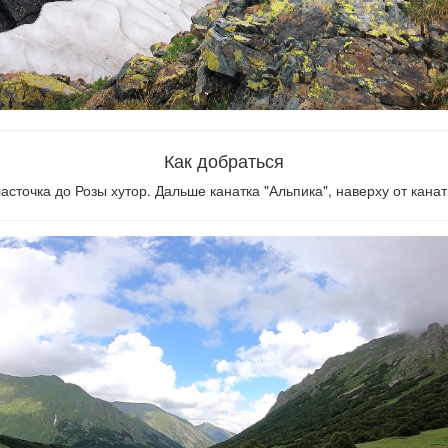
роекте
Правила
Добавить спот
Выбрать карту
Как добраться
асточка до Розы хутор. Дальше канатка "Альпика", наверху от кана